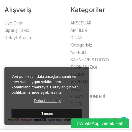
Alışveriş
Kategoriler
Üye Girişi
AKSESUAR
Sipariş Takibi
AMFİLER
Detaylı Arama
GİTAR
Kategorisiz
NEFESLİ
SAHNE VE STÜDYO
TÜRK MÜZİĞİ
TUŞLU
Veri politikasındaki amaçlarla sınırlı ve
VURMALI
mevzuata uygun şekilde çerez
konumlandırmaktayız. Detaylar için veri
YAYLI
politikamızı inceleyebilirsiniz.
FIRSAT ÜRÜNLERİ
Daha fazla bilgi
DİĞER
Tamam
WhatsApp Destek Hattı