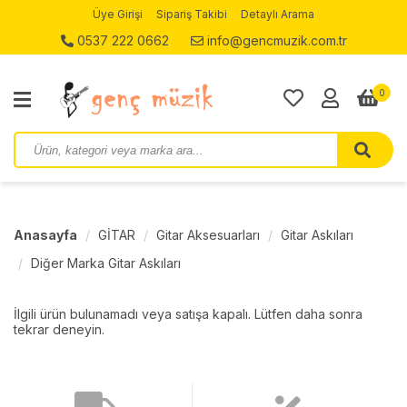
Üye Girişi
Sipariş Takibi
Detaylı Arama
0537 222 0662
info@gencmuzik.com.tr
0
Anasayfa
GİTAR
Gitar Aksesuarları
Gitar Askıları
Diğer Marka Gitar Askıları
İlgili ürün bulunamadı veya satışa kapalı. Lütfen daha sonra
tekrar deneyin.