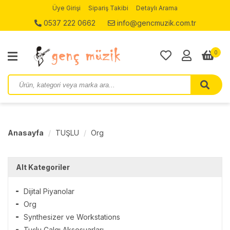
Üye Girişi
Sipariş Takibi
Detaylı Arama
0537 222 0662
info@gencmuzik.com.tr
0
Anasayfa
TUŞLU
Org
Alt Kategoriler
Dijital Piyanolar
Org
Synthesizer ve Workstations
Tuşlu Çalgı Aksesuarları