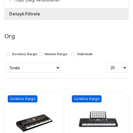
Detaylı Filtrele
Markalar
Org
casio
cremonia
korg
Ücretsiz Kargo
Hemen Kargo
İndirimde
roland
Stok Durumu
stokta var
stokta yok
Ücretsiz Kargo
Ücretsiz Kargo