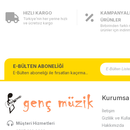
HIZLI KARGO
KAMPANYAL
Türkiye’nin her yerine hızlı
ÜRÜNLER
ve ücretsiz kargo
Birbirinden farklı
ürünler için indirim
E-BÜLTEN ABONELİĞİ
E-Bülten aboneliği ile fırsatları kaçırma...
Kurumsa
İletişim
Gizlilik ve Kull
Müşteri Hizmetleri
Hakkımızda