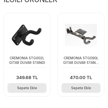
CREMONIA STG002L
CREMONIA STG090L
GİTAR DUVAR STANDI
GİTAR DUVAR STANDI
Gitar için portatif
duvar askısı
349.68 TL
470.00 TL
Sepete Ekle
Sepete Ekle