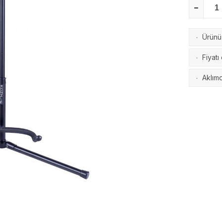
Ürünü 
·
Fiyatı
·
Aklımd
·