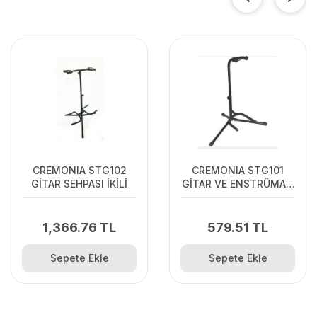
CREMONIA STG102
CREMONIA STG101
GİTAR SEHPASI İKİLİ
GİTAR VE ENSTRÜMAN
SEHPASI CREMONIA,
STG101, Gitar ve
Enstruman Sehpası
1,366.76 TL
579.51 TL
(Bağlama için
uygundur)
Sepete Ekle
Sepete Ekle