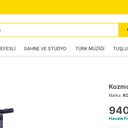
EFESLİ
SAHNE VE STÜDYO
TÜRK MÜZİĞİ
TUŞLU
Kozmo
Marka:
K
940
Havale Fi