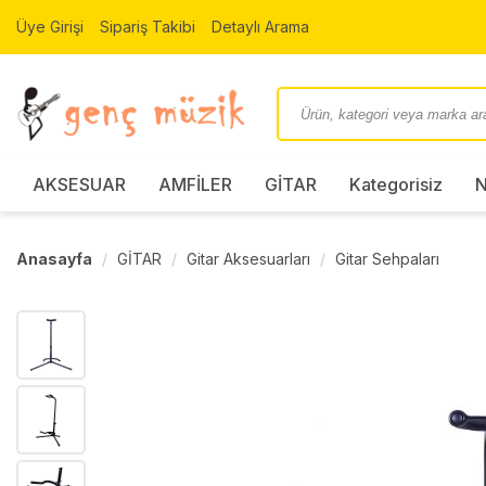
Üye Girişi
Sipariş Takibi
Detaylı Arama
AKSESUAR
AMFİLER
GİTAR
Kategorisiz
N
Anasayfa
GİTAR
Gitar Aksesuarları
Gitar Sehpaları