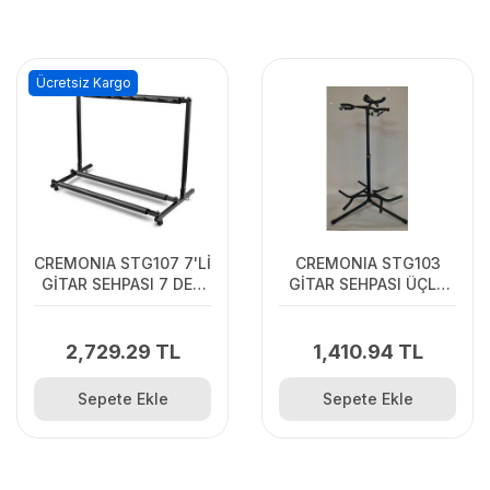
Ücretsiz Kargo
CREMONIA STG107 7'Lİ
CREMONIA STG103
GİTAR SEHPASI 7 DET
GİTAR SEHPASI ÜÇLÜ
GİTAR İÇİN GİTAR
GİTAR SEHPASI ÜÇLÜ
ASKISI
2,729.29 TL
1,410.94 TL
Sepete Ekle
Sepete Ekle