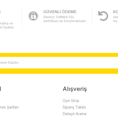
I
GÜVENLİ ÖDEME
KO
Sİtemiz 128Mbit SSL
Ald
sertifikası ile korunmaktadır
hiç
 marka ve
li fiyatlar
l
Alışveriş
Üye Girişi
anım Şartları
Sipariş Takibi
Detaylı Arama