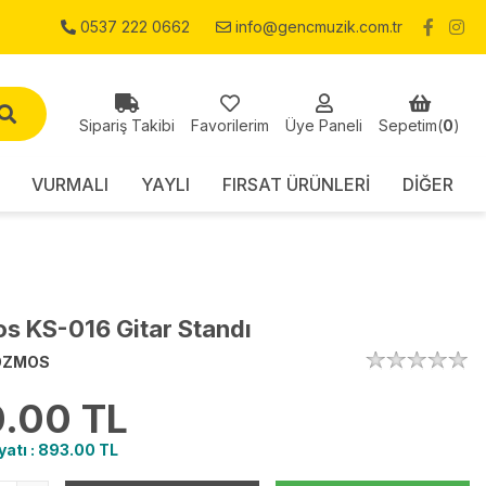
0537 222 0662
info@gencmuzik.com.tr
Sipariş Takibi
Favorilerim
Üye Paneli
Sepetim(
0
)
VURMALI
YAYLI
FIRSAT ÜRÜNLERİ
DİĞER
s KS-016 Gitar Standı
OZMOS
.00
TL
yatı :
893.00
TL