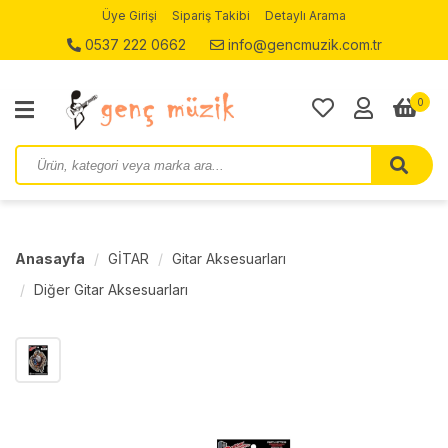
Üye Girişi
Sipariş Takibi
Detaylı Arama
0537 222 0662
info@gencmuzik.com.tr
0
Anasayfa
GİTAR
Gitar Aksesuarları
Diğer Gitar Aksesuarları