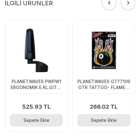
İLGİLİ ÜRÜNLER
PLANETWAVES PWPW1
PLANETWAVES GT77109
ERGONOMİK E.KL.GİTAR
GTR TATTOO- FLAME 8
KULAK SARICI-
BALL STİCKER Gtr
PEGWINDER Ergonomik
Tattoo- Flame 8 Ball
E.kl.gitar Kulak Sarıcı-
Sticker
525.93 TL
266.02 TL
Pegwınder
Sepete Ekle
Sepete Ekle