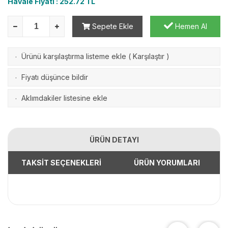
Havale Fiyatı :
252.72
TL
Sepete Ekle
Hemen Al
Ürünü karşılaştırma listeme ekle
(
Karşılaştır
)
·
Fiyatı düşünce bildir
·
Aklımdakiler listesine ekle
·
ÜRÜN DETAYI
TAKSİT SEÇENEKLERİ
ÜRÜN YORUMLARI