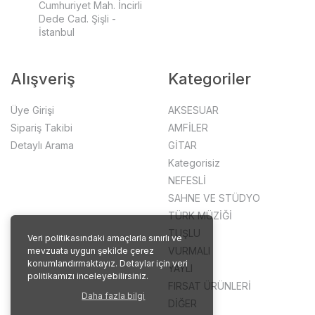
Cumhuriyet Mah. İncirli
Dede Cad. Şişli -
İstanbul
Alışveriş
Kategoriler
Üye Girişi
AKSESUAR
Sipariş Takibi
AMFİLER
Detaylı Arama
GİTAR
Kategorisiz
NEFESLİ
SAHNE VE STÜDYO
TÜRK MÜZİĞİ
TUŞLU
Veri politikasındaki amaçlarla sınırlı ve
VURMALI
mevzuata uygun şekilde çerez
konumlandırmaktayız. Detaylar için veri
YAYLI
politikamızı inceleyebilirsiniz.
FIRSAT ÜRÜNLERİ
Daha fazla bilgi
DİĞER