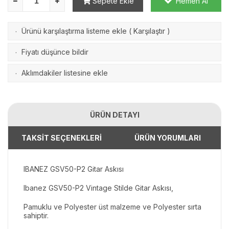
Sepete Ekle
Hemen Al
Ürünü karşılaştırma listeme ekle
(
Karşılaştır
)
·
Fiyatı düşünce bildir
·
Aklımdakiler listesine ekle
·
ÜRÜN DETAYI
TAKSİT SEÇENEKLERİ
ÜRÜN YORUMLARI
IBANEZ GSV50-P2 Gitar Askısı
Ibanez GSV50-P2 Vintage Stilde Gitar Askısı,
Pamuklu ve Polyester üst malzeme ve Polyester sırta
sahiptir.