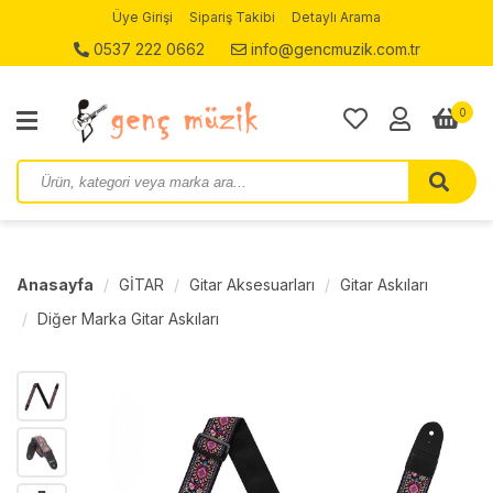
Üye Girişi
Sipariş Takibi
Detaylı Arama
0537 222 0662
info@gencmuzik.com.tr
0
Anasayfa
GİTAR
Gitar Aksesuarları
Gitar Askıları
Diğer Marka Gitar Askıları